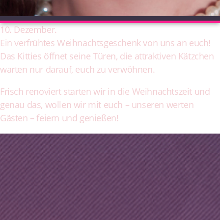
10. Dezember.
Ein verfrühtes Weihnachtsgeschenk von uns an euch!
Das Kitties öffnet seine Türen, die attraktiven Kätzchen
warten nur darauf, euch zu verwöhnen.
Frisch renoviert starten wir in die Weihnachtszeit und
genau das, wollen wir mit euch – unseren werten
Gästen – feiern und genießen!