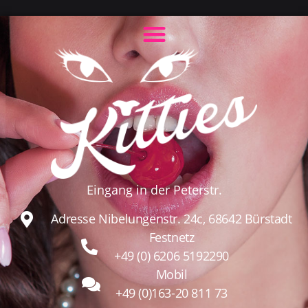
Eingang in der Peterstr.
Adresse Nibelungenstr. 24c, 68642 Bürstadt
Festnetz
+49 (0) 6206 5192290
Mobil
+49 (0)163-20 811 73