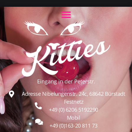
Eingang in der Peterstr.
Adresse Nibelungenstr. 24c, 68642 Bürstadt
Festnetz
+49 (0) 6206 5192290
Mobil
+49 (0)163-20 811 73